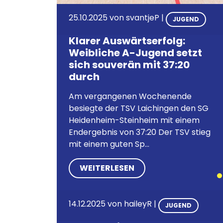
25.10.2025
von
svantjeP
|
JUGEND
Klarer Auswärtserfolg:
Weibliche A-Jugend setzt
sich souverän mit 37:20
durch
Am vergangenen Wochenende
besiegte der TSV Laichingen den SG
Heidenheim-Steinheim mit einem
Endergebnis von 37:20 Der TSV stieg
mit einem guten Sp...
WEITERLESEN
14.12.2025
von
haileyR
|
JUGEND