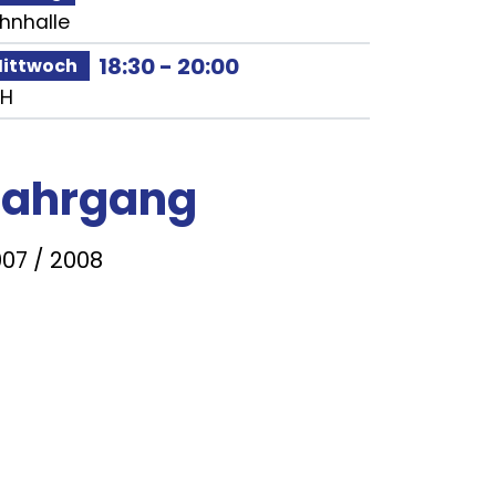
hnhalle
18:30
-
20:00
ittwoch
SH
Jahrgang
07 / 2008