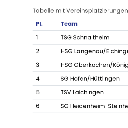
Tabelle mit Vereinsplatzierungen
Pl.
Team
1
TSG Schnaitheim
2
HSG Langenau/Elching
3
HSG Oberkochen/Köni
4
SG Hofen/Hüttlingen
5
TSV Laichingen
6
SG Heidenheim-Steinh