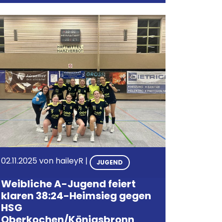
02.11.2025
von
haileyR
|
JUGEND
Weibliche A-Jugend feiert
klaren 38:24-Heimsieg gegen
HSG
Oberkochen/Königsbronn