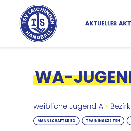
Direkt zum Inhalt
Hauptnavigati
AKTUELLES
AKT
WA-JUGEND
weibliche Jugend A
•
Bezirk
MANNSCHAFTSBILD
TRAININGSZEITEN