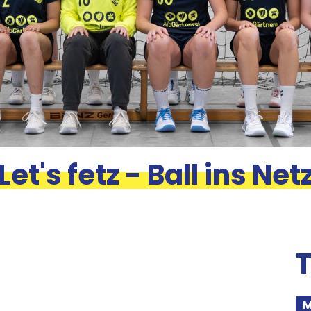
Let's fetz - Ball ins Net
T
M