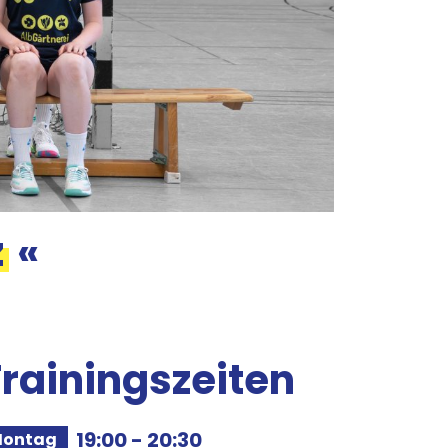
z
«
rainingszeiten
19:00
-
20:30
ontag