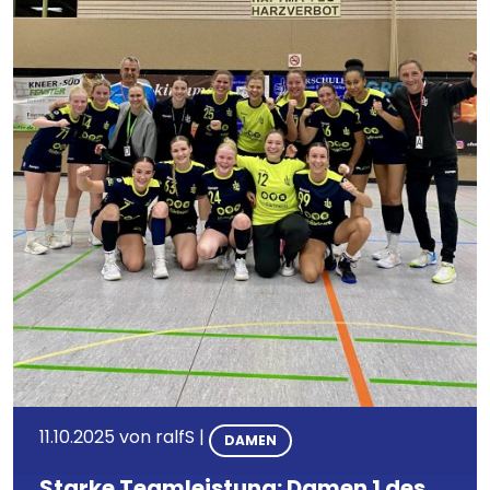
11.10.2025
von
ralfS
|
DAMEN
Starke Teamleistung: Damen 1 des