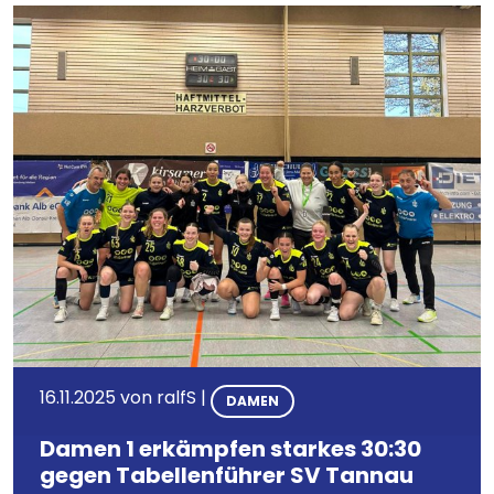
16.11.2025
von
ralfS
|
DAMEN
Damen 1 erkämpfen starkes 30:30
gegen Tabellenführer SV Tannau