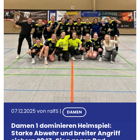
07.12.2025
von
ralfS
|
DAMEN
Damen 1 dominieren Heimspiel:
Starke Abwehr und breiter Angriff