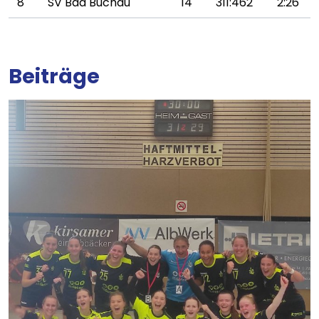
8
SV Bad Buchau
14
311:462
2:26
Beiträge