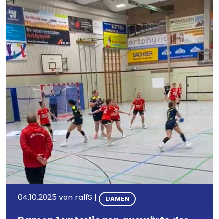
04.10.2025
von
ralfS
|
DAMEN