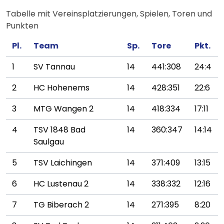
Tabelle mit Vereinsplatzierungen, Spielen, Toren und
Punkten
Pl.
Team
Sp.
Tore
Pkt.
1
SV Tannau
14
441:308
24:4
2
HC Hohenems
14
428:351
22:6
3
MTG Wangen 2
14
418:334
17:11
4
TSV 1848 Bad
14
360:347
14:14
Saulgau
5
TSV Laichingen
14
371:409
13:15
6
HC Lustenau 2
14
338:332
12:16
7
TG Biberach 2
14
271:395
8:20