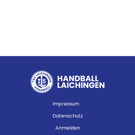
Fußzeile
Impressum
Datenschutz
Benutzermenü
Anmelden