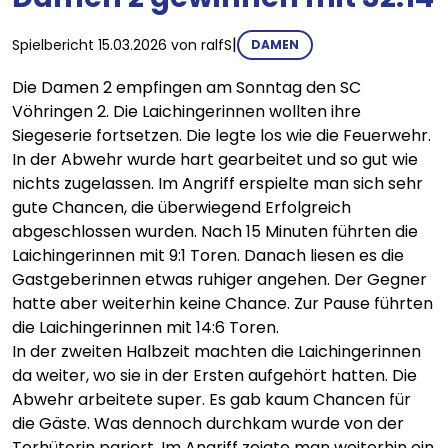
|
Spielbericht
15.03.2026
von
ralfS
DAMEN
Die Damen 2 empfingen am Sonntag den SC
Vöhringen 2. Die Laichingerinnen wollten ihre
Siegeserie fortsetzen. Die legte los wie die Feuerwehr.
In der Abwehr wurde hart gearbeitet und so gut wie
nichts zugelassen. Im Angriff erspielte man sich sehr
gute Chancen, die überwiegend Erfolgreich
abgeschlossen wurden. Nach 15 Minuten führten die
Laichingerinnen mit 9:1 Toren. Danach liesen es die
Gastgeberinnen etwas ruhiger angehen. Der Gegner
hatte aber weiterhin keine Chance. Zur Pause führten
die Laichingerinnen mit 14:6 Toren.
In der zweiten Halbzeit machten die Laichingerinnen
da weiter, wo sie in der Ersten aufgehört hatten. Die
Abwehr arbeitete super. Es gab kaum Chancen für
die Gäste. Was dennoch durchkam wurde von der
Torhüterin pariert. Im Angriff zeigte man weiterhin ein