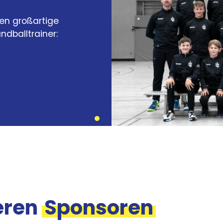
en großartige
ndballtrainer:
eren
Sponsoren